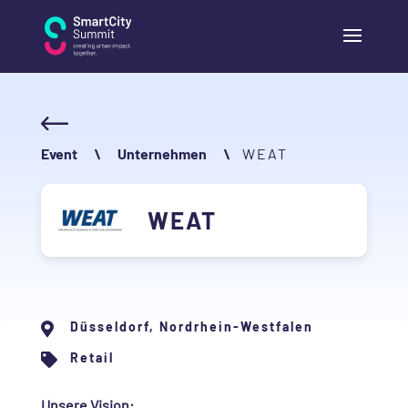
Event
\
Unternehmen
\
WEAT
WEAT
Düsseldorf, Nordrhein-Westfalen

Retail

Unsere Vision: