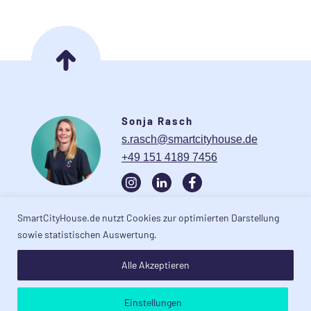
Sonja Rasch
s.rasch@smartcityhouse.de
+49 151 4189 7456
SmartCityHouse.de nutzt Cookies zur optimierten Darstellung
sowie statistischen Auswertung.
Rheinstraße 82
Impressum
Alle Akzeptieren
49090 Osnabrück
Datenschutz
info@smartcityhouse.de
AGB´s
Einstellungen